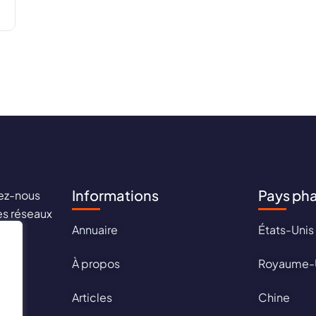
Informations
Pays ph
ez-nous
les réseaux
Annuaire
États-Unis
aux !
À propos
Royaume-
Articles
Chine