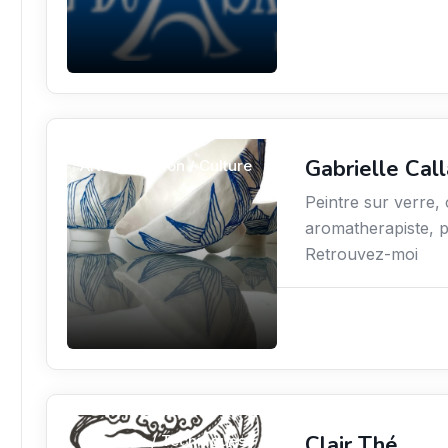
Gabrielle Cal
Arts / Création / Culture
Peintre sur verre,
aromatherapiste, pr
Retrouvez-moi
Clair Thé
Sciences / Techniques /