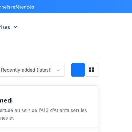
nnels référencés
rises
Recently added (latest)
medi
ituée au sein de l’AIS d’Atlanta sert les
nes et