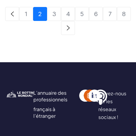
1
2
3
4
5
6
7
8
L’annuaire des
Suivez-nous
professionnels
sur les
français à
réseaux
l’étranger
sociaux !