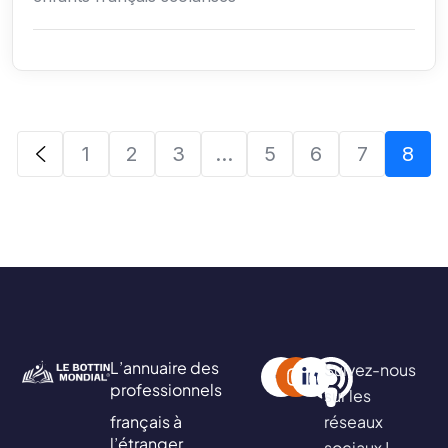
1
2
3
…
5
6
7
8
L’annuaire des
Suivez-nous
professionnels
sur les
français à
réseaux
l’étranger
sociaux !