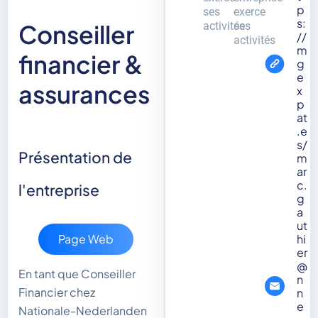
p
ses
exerce
s:
Conseiller
activités
ses
//
activités
m
financier &
g
e
assurances
x
p
at
.e
s/
Présentation de
m
ar
c.
l'entreprise
g
a
ut
Page Web
hi
er
@
En tant que Conseiller
n
Financier chez
n
e
Nationale-Nederlanden