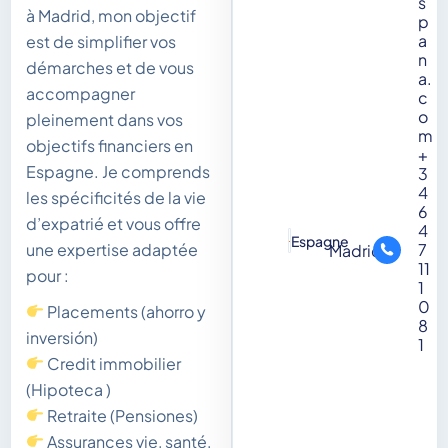
s
à Madrid, mon objectif
p
a
est de simplifier vos
n
démarches et de vous
a.
accompagner
c
o
pleinement dans vos
m
objectifs financiers en
+
Espagne. Je comprends
3
4
les spécificités de la vie
6
d’expatrié et vous offre
4
Espagne
une expertise adaptée
7
Madrid
11
pour :
1
0
Placements (ahorro y
8
inversión)
1
Credit immobilier
(Hipoteca )
Retraite (Pensiones)
Assurances vie, santé,