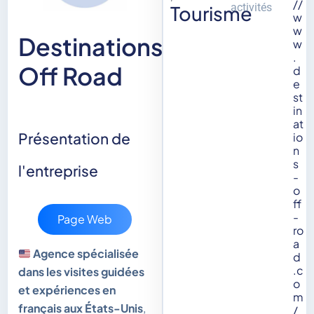
//
activités
Tourisme
w
w
Destinations
w
.
Off Road
d
e
st
in
at
Présentation de
io
n
s
l'entreprise
-
o
ff
-
Page Web
ro
a
Agence spécialisée
d
.c
dans les visites guidées
o
et expériences en
m
français aux États-Unis
,
/