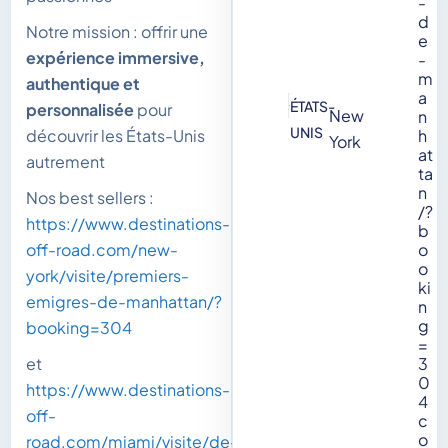
-
d
Notre mission : offrir une
e
expérience immersive,
-
m
authentique et
a
ÉTATS-
personnalisée
pour
New
n
UNIS
découvrir les États-Unis
h
York
at
autrement
ta
n
Nos best sellers :
/?
https://www.destinations-
b
off-road.com/new-
o
o
york/visite/premiers-
ki
emigres-de-manhattan/?
n
g
booking=304
=
et
3
0
https://www.destinations-
4
off-
c
o
road.com/miami/visite/de-