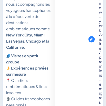
n
nous accompagnons les
e
voyageurs francophones
w
à la découverte de
-
y
destinations
or
emblématiques comme
k
/v
New York City
,
Miami
,
is
Las Vegas
,
Chicago
et la
it
Californie
.
e
/
Visites en petit
p
re
groupe
m
Expériences privées
ie
sur mesure
rs
-
Quartiers
e
emblématiques & lieux
m
insolites
ig
re
Guides francophones
s
passionnés