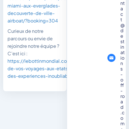
nt
miami-aux-everglades-
a
decouverte-de-ville-
c
t
airboat/?booking=304
@
d
Curieux de notre
e
parcours ou envie de
st
rejoindre notre équipe ?
in
at
C’est ici :
io
https://lebottinmondial.com/faire-
n
de-vos-voyages-aux-etats-unis-
s
-
des-experiences-inoubliables/
o
ff
-
ro
a
d
.c
o
m
+