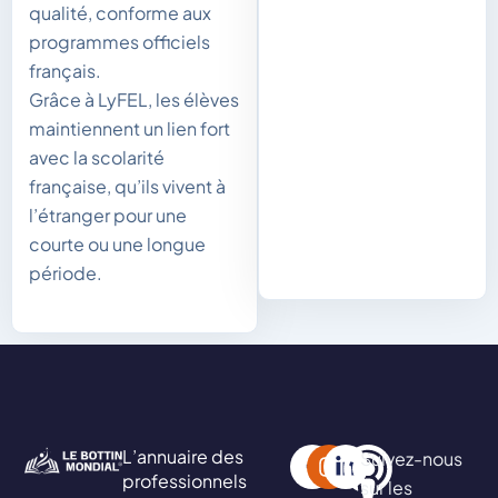
qualité, conforme aux
programmes officiels
français.
Grâce à LyFEL, les élèves
maintiennent un lien fort
avec la scolarité
française, qu’ils vivent à
l’étranger pour une
courte ou une longue
période.
L’annuaire des
Suivez-nous
professionnels
sur les