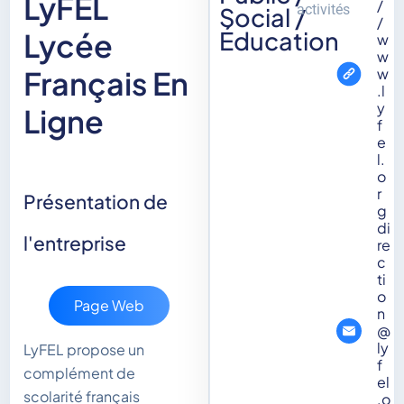
LyFEL
/
activités
Social /
/
Éducation
Lycée
w
w
w
Français En
.l
y
Ligne
f
e
l.
o
r
Présentation de
g
di
l'entreprise
re
c
ti
o
Page Web
n
@
ly
LyFEL propose un
f
complément de
el
scolarité français
.o