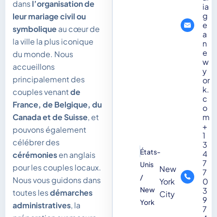
dans
l’organisation de
ia
g
leur mariage civil ou
e
symbolique
au cœur de
a
la ville la plus iconique
n
e
du monde. Nous
w
accueillons
y
principalement des
or
k.
couples venant
de
c
France, de Belgique, du
o
Canada et de Suisse
, et
m
+
pouvons également
1
célébrer des
3
États-
4
cérémonies
en anglais
7
Unis
pour les couples locaux.
New
7
/
Nous vous guidons dans
0
York
New
3
toutes les
démarches
City
9
York
administratives
, la
7