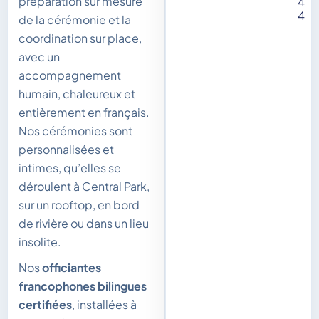
préparation sur mesure
4
4
de la cérémonie et la
coordination sur place,
avec un
accompagnement
humain, chaleureux et
entièrement en français.
Nos cérémonies sont
personnalisées et
intimes, qu’elles se
déroulent à Central Park,
sur un rooftop, en bord
de rivière ou dans un lieu
insolite.
Nos
officiantes
francophones bilingues
certifiées
, installées à