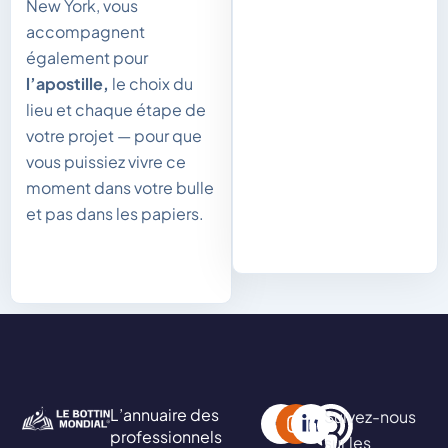
New York, vous
accompagnent
également pour
l’apostille,
le choix du
lieu et chaque étape de
votre projet — pour que
vous puissiez vivre ce
moment dans votre bulle
et pas dans les papiers.
L’annuaire des
Suivez-nous
professionnels
sur les