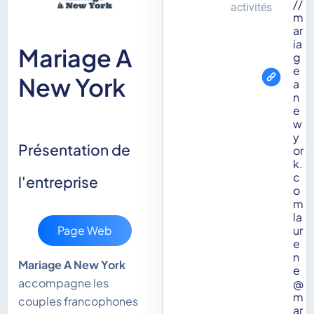
//
activités
m
ar
ia
Mariage A
g
e
New York
a
n
e
w
y
Présentation de
or
k.
c
l'entreprise
o
m
la
Page Web
ur
e
n
Mariage A New York
e
accompagne les
@
m
couples francophones
ar