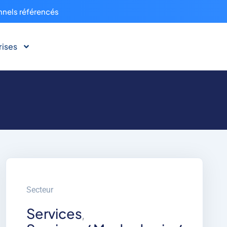
nnels référencés
rises
Secteur
Services
,