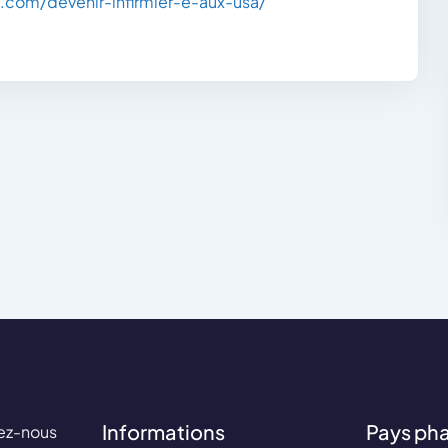
l.com/devenir-infirmier-e-aux-usa/
Informations
Pays ph
ez-nous