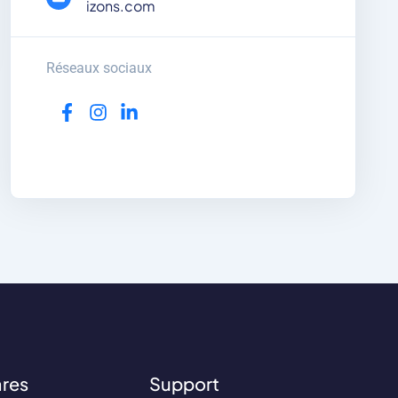
izons.com
Réseaux sociaux
ares
Support