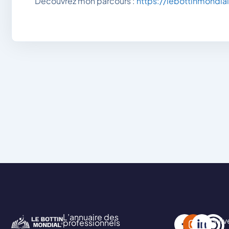
Découvrez mon parcours :
https://lebottinmondia
L’annuaire des
Suiv
professionnels