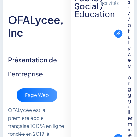
s
activités
Social /
:
Éducation
/
OFALycee,
/
o
Inc
f
a
l
y
c
Présentation de
e
e
.
l'entreprise
o
r
g
g
Page Web
g
ui
OFALycée est la
ll
première école
er
m
française 100 % en ligne,
in
fondée en 2019, à
@