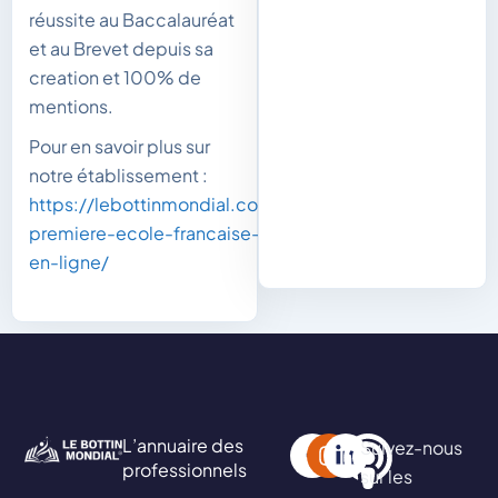
réussite au Baccalauréat
et au Brevet depuis sa
creation et 100% de
mentions.
Pour en savoir plus sur
notre établissement :
https://lebottinmondial.com/la-
premiere-ecole-francaise-100-
en-ligne/
L’annuaire des
Suivez-nous
professionnels
sur les