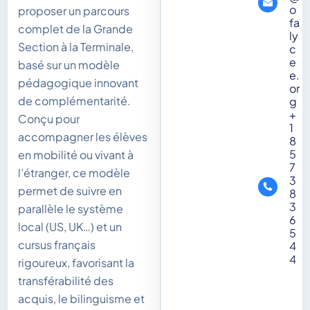
o
proposer un parcours
fa
complet de la Grande
ly
Section à la Terminale,
c
e
basé sur un modèle
e.
pédagogique innovant
or
de complémentarité.
g
+
Conçu pour
1
accompagner les élèves
8
5
en mobilité ou vivant à
7
l’étranger, ce modèle
3
permet de suivre en
8
3
parallèle le système
6
local (US, UK…) et un
5
cursus français
4
4
rigoureux, favorisant la
transférabilité des
acquis, le bilinguisme et