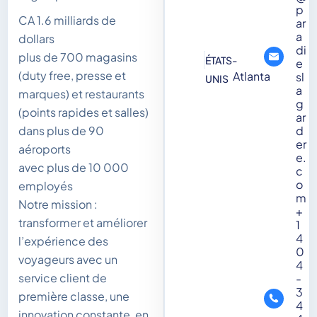
p
CA 1.6 milliards de
ar
a
dollars
di
plus de 700 magasins
ÉTATS-
e
(duty free, presse et
Atlanta
sl
UNIS
a
marques) et restaurants
g
(points rapides et salles)
ar
dans plus de 90
d
er
aéroports
e.
avec plus de 10 000
c
o
employés
m
Notre mission :
+
transformer et améliorer
1
4
l’expérience des
0
voyageurs avec un
4
service client de
-
3
première classe, une
4
innovation constante, en