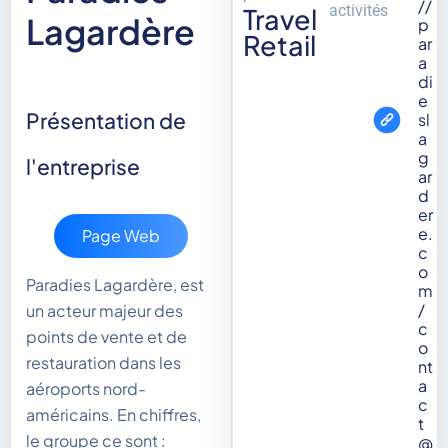
//
activités
Travel
Lagardère
p
Retail
ar
a
di
e
Présentation de
sl
a
g
l'entreprise
ar
d
er
e.
Page Web
c
o
Paradies Lagardère, est
m
/
un acteur majeur des
c
points de vente et de
o
restauration dans les
nt
a
aéroports nord-
c
américains. En chiffres,
t
le groupe ce sont :
@