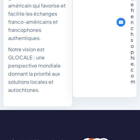
e
américain qui favorise et
fr
facilite les échanges
e
franco-américains et
n
c
francophones
h
authentiques.
s
o
Notre vision est
p
GLOCALE : une
hi
e.
perspective mondiale
c
donnant la priorité aux
o
m
solutions locales et
autochtones.