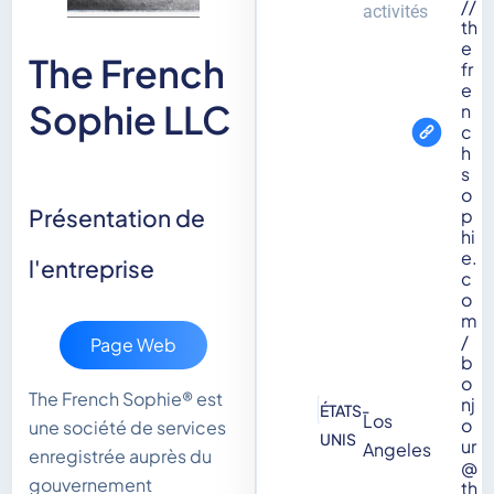
//
activités
th
e
The French
fr
e
Sophie LLC
n
c
h
s
o
Présentation de
p
hi
e.
l'entreprise
c
o
m
/
Page Web
b
o
The French Sophie® est
nj
ÉTATS-
Los
o
une société de services
UNIS
ur
Angeles
enregistrée auprès du
@
gouvernement
th