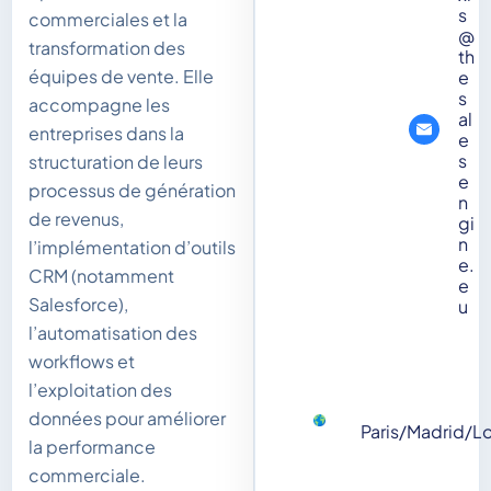
s
commerciales et la
@
transformation des
th
équipes de vente. Elle
e
s
accompagne les
al
entreprises dans la
e
s
structuration de leurs
e
processus de génération
n
de revenus,
gi
n
l’implémentation d’outils
e.
CRM (notamment
e
Salesforce),
u
l’automatisation des
workflows et
l’exploitation des
données pour améliorer
Paris/Madrid/L
la performance
commerciale.