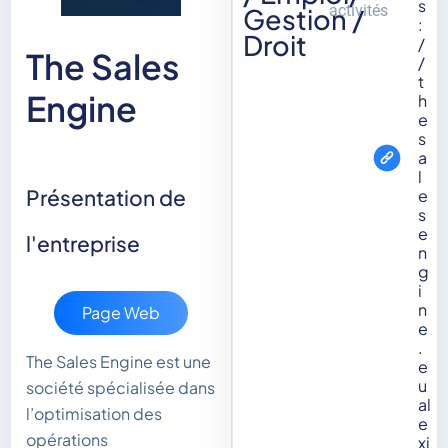
s
activités
Gestion /
:
Droit
/
The Sales
/
t
Engine
h
e
s
a
l
Présentation de
e
s
e
l'entreprise
n
g
i
n
Page Web
e
.
The Sales Engine est une
e
u
société spécialisée dans
al
l’optimisation des
e
opérations
xi