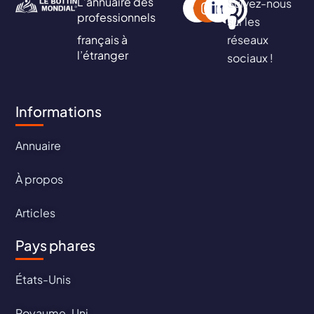
L’annuaire des
Suivez-nous
professionnels
sur les
français à
réseaux
l’étranger
sociaux !
Informations
Annuaire
À propos
Articles
Pays phares
États-Unis
Royaume-Uni