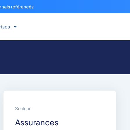
nnels référencés
rises
Secteur
Assurances