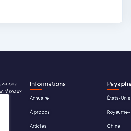
Informations
Pays ph
ez-nous
les réseaux
Annuaire
États-Unis
aux !
À propos
Royaume-
Articles
Chine