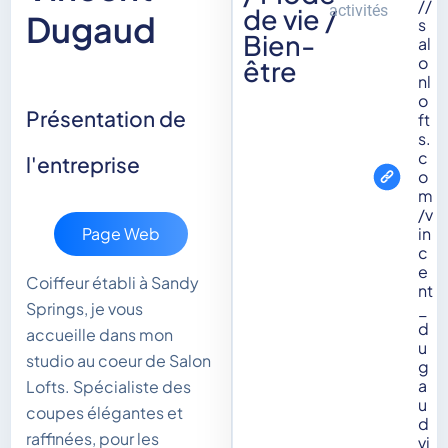
//
activités
de vie /
Dugaud
s
Bien-
al
o
être
nl
o
Présentation de
ft
s.
c
l'entreprise
o
m
/v
in
Page Web
c
e
Coiffeur établi à Sandy
nt
Springs, je vous
_
d
accueille dans mon
u
studio au coeur de Salon
g
a
Lofts. Spécialiste des
u
coupes élégantes et
d
raffinées, pour les
vi