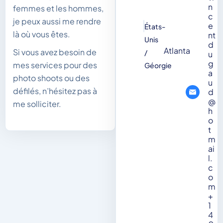
n
femmes et les hommes,
c
je peux aussi me rendre
e
États-
là où vous êtes.
nt
Unis
d
Atlanta
Si vous avez besoin de
/
u
g
mes services pour des
Géorgie
a
photo shoots ou des
u
défilés, n’hésitez pas à
d
@
me solliciter.
h
o
t
m
ai
l.
c
o
m
+
1
4