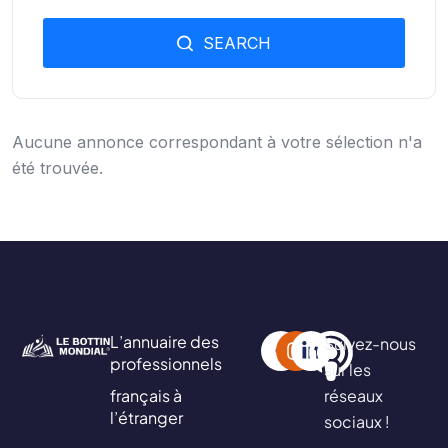
SEARCH
Aucune annonce correspondant à votre sélection n'a
été trouvée.
L’annuaire des
Suivez-nous
professionnels
sur les
français à
réseaux
l’étranger
sociaux !