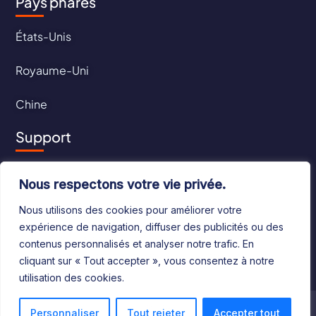
Pays phares
États-Unis
Royaume-Uni
Chine
Support
Contact
Nous respectons votre vie privée.
CGU
Nous utilisons des cookies pour améliorer votre
expérience de navigation, diffuser des publicités ou des
CGV
contenus personnalisés et analyser notre trafic. En
cliquant sur « Tout accepter », vous consentez à notre
utilisation des cookies.
©2024 Le Bottin Mondial. Tous droits réservés
Personnaliser
Tout rejeter
Accepter tout