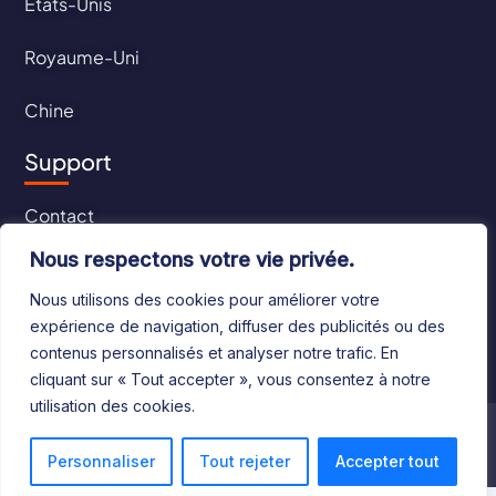
États-Unis
Royaume-Uni
Chine
Support
Contact
Nous respectons votre vie privée.
CGU
Nous utilisons des cookies pour améliorer votre
CGV
expérience de navigation, diffuser des publicités ou des
contenus personnalisés et analyser notre trafic. En
cliquant sur « Tout accepter », vous consentez à notre
utilisation des cookies.
©2024 Le Bottin Mondial. Tous droits réservés
Personnaliser
Tout rejeter
Accepter tout