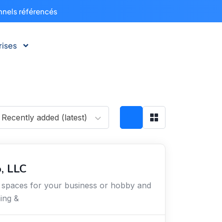
nnels référencés
rises
Recently added (latest)
, LLC
d spaces for your business or hobby and
ning &