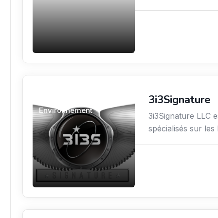
3i3Signature
Sciences / Techniques /
Environnement
3i3Signature LLC e
spécialisés sur le