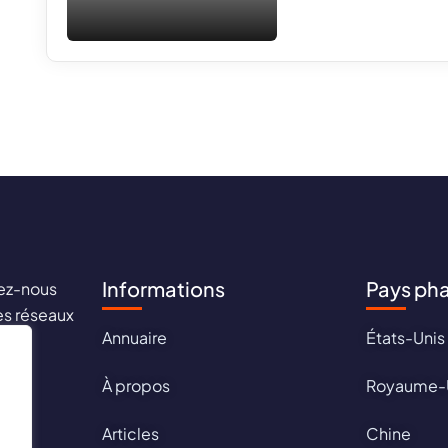
Informations
Pays ph
ez-nous
les réseaux
Annuaire
États-Unis
aux !
À propos
Royaume-
Articles
Chine