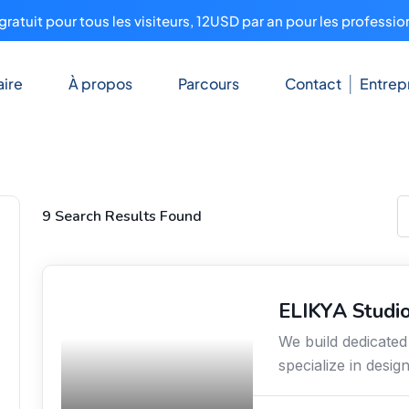
ratuit pour tous les visiteurs, 12USD par an pour les professio
ire
À propos
Parcours
Contact
Entrep
9 Search Results Found
ELIKYA Studio
Sciences / Techniques /
Environnement
We build dedicate
specialize in desig