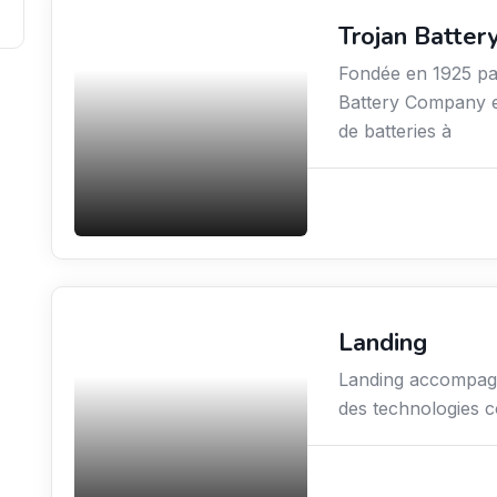
Trojan Batte
Sciences / Techniques /
Environnement
Fondée en 1925 pa
Battery Company es
de batteries à
Landing
New Aviation
Landing accompagn
des technologies c