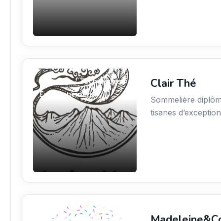
Clair Thé
Sciences / Techniques /
Environnement
Sommelière diplômé
tisanes d’excepti
Madeleine&C
Sciences / Techniques /