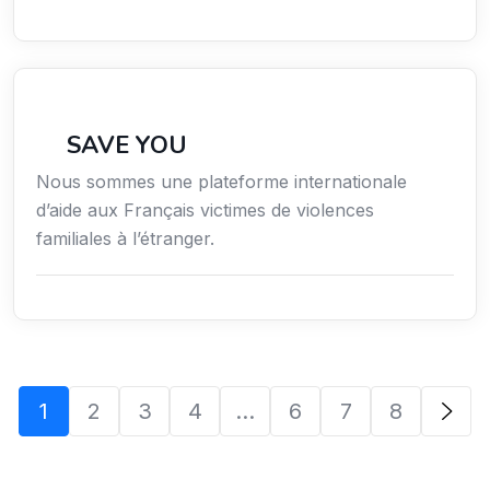
Secteur Public / Social / Éducation
SAVE YOU
Nous sommes une plateforme internationale
d’aide aux Français victimes de violences
familiales à l’étranger.
1
2
3
4
…
6
7
8