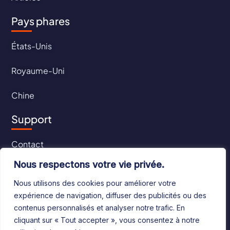
Pays phares
États-Unis
Royaume-Uni
Chine
Support
Contact
Nous respectons votre vie privée.
CGU
Nous utilisons des cookies pour améliorer votre
CGV
expérience de navigation, diffuser des publicités ou des
contenus personnalisés et analyser notre trafic. En
cliquant sur « Tout accepter », vous consentez à notre