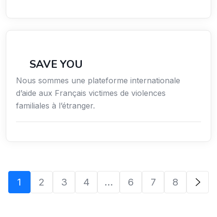
Secteur Public / Social / Éducation
SAVE YOU
Nous sommes une plateforme internationale
d’aide aux Français victimes de violences
familiales à l’étranger.
1
2
3
4
…
6
7
8