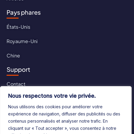
Pays phares
États-Unis
Royaume-Uni
Chine
Support
Contact
Nous respectons votre vie privée.
CGU
Nous utilisons des cookies pour améliorer votre
CGV
expérience de navigation, diffuser des publicités ou des
contenus personnalisés et analyser notre trafic. En
cliquant sur « Tout accepter », vous consentez à notre