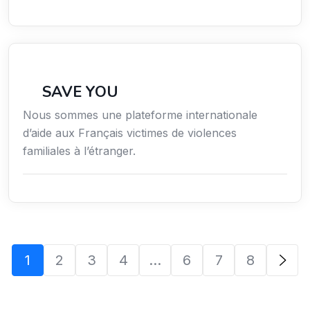
Secteur Public / Social / Éducation
SAVE YOU
Nous sommes une plateforme internationale
d’aide aux Français victimes de violences
familiales à l’étranger.
1
2
3
4
…
6
7
8