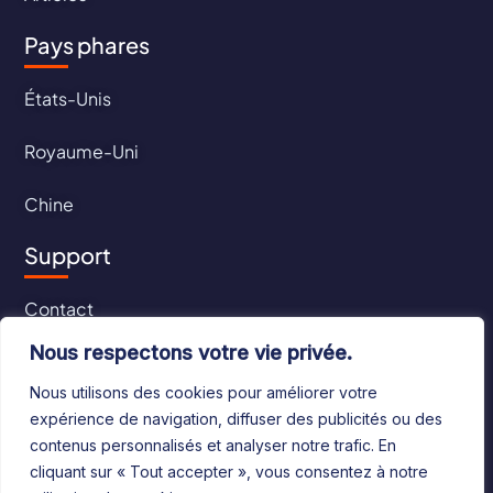
Pays phares
États-Unis
Royaume-Uni
Chine
Support
Contact
Nous respectons votre vie privée.
CGU
Nous utilisons des cookies pour améliorer votre
CGV
expérience de navigation, diffuser des publicités ou des
contenus personnalisés et analyser notre trafic. En
cliquant sur « Tout accepter », vous consentez à notre