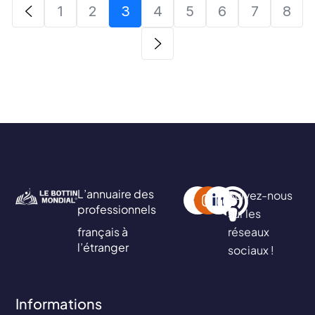
1
2
3
4
5
6
7
8
L’annuaire des
Suivez-nous
professionnels
sur les
français à
réseaux
l’étranger
sociaux !
Informations