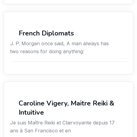
Négociation
French Diplomats
J. P. Morgan once said, A man always has
two reasons for doing anything:
Services / Mode de vie / Bien-être
Caroline Vigery, Maitre Reiki &
Intuitive
Je suis Maître Reiki et Clairvoyante depuis 17
ans à San Francisco et en