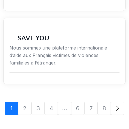
Secteur Public / Social / Éducation
SAVE YOU
Nous sommes une plateforme internationale
d’aide aux Français victimes de violences
familiales à l’étranger.
1
2
3
4
…
6
7
8