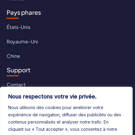
Pays phares
États-Unis
Royaume-Uni
Chine
Support
Contact
Nous respectons votre vie privée.
CGU
Nous utilisons des cookies pour améliorer votre
CGV
expérience de navigation, diffuser des publicités ou des
contenus personnalisés et analyser notre trafic. En
cliquant sur « Tout accepter », vous consentez à notre