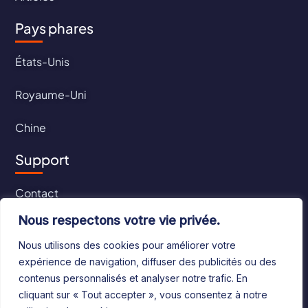
Pays phares
États-Unis
Royaume-Uni
Chine
Support
Contact
Nous respectons votre vie privée.
CGU
Nous utilisons des cookies pour améliorer votre
CGV
expérience de navigation, diffuser des publicités ou des
contenus personnalisés et analyser notre trafic. En
cliquant sur « Tout accepter », vous consentez à notre