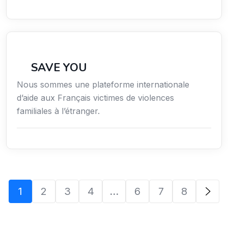
Secteur Public / Social / Éducation
SAVE YOU
Nous sommes une plateforme internationale
d’aide aux Français victimes de violences
familiales à l’étranger.
1
2
3
4
…
6
7
8