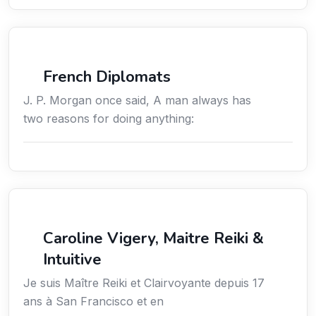
Négociation
French Diplomats
J. P. Morgan once said, A man always has
two reasons for doing anything:
Services / Mode de vie / Bien-être
Caroline Vigery, Maitre Reiki &
Intuitive
Je suis Maître Reiki et Clairvoyante depuis 17
ans à San Francisco et en