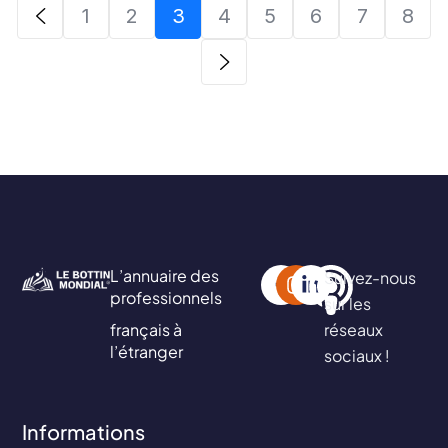
1
2
3
4
5
6
7
8
L’annuaire des
Suivez-nous
professionnels
sur les
français à
réseaux
l’étranger
sociaux !
Informations