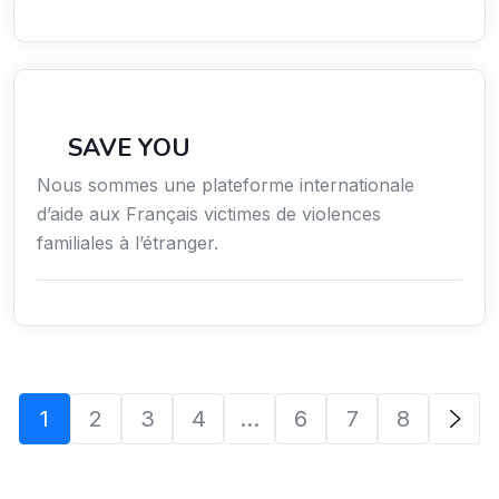
Secteur Public / Social / Éducation
SAVE YOU
Nous sommes une plateforme internationale
d’aide aux Français victimes de violences
familiales à l’étranger.
1
2
3
4
…
6
7
8