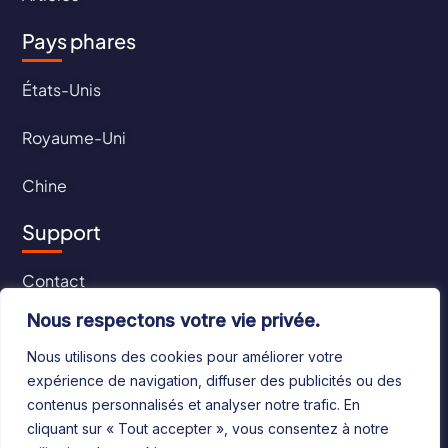
Pays phares
États-Unis
Royaume-Uni
Chine
Support
Contact
Nous respectons votre vie privée.
CGU
Nous utilisons des cookies pour améliorer votre
CGV
expérience de navigation, diffuser des publicités ou des
contenus personnalisés et analyser notre trafic. En
cliquant sur « Tout accepter », vous consentez à notre