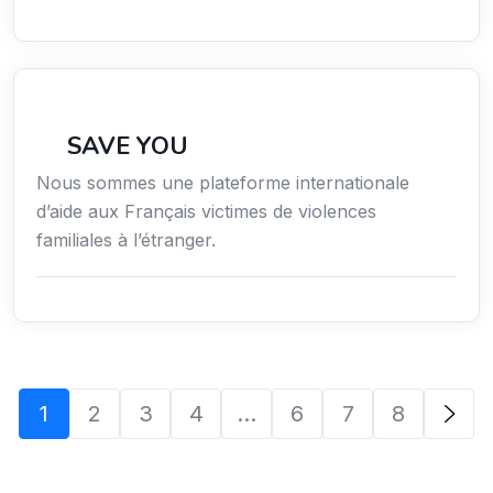
Secteur Public / Social / Éducation
SAVE YOU
Nous sommes une plateforme internationale
d’aide aux Français victimes de violences
familiales à l’étranger.
1
2
3
4
…
6
7
8