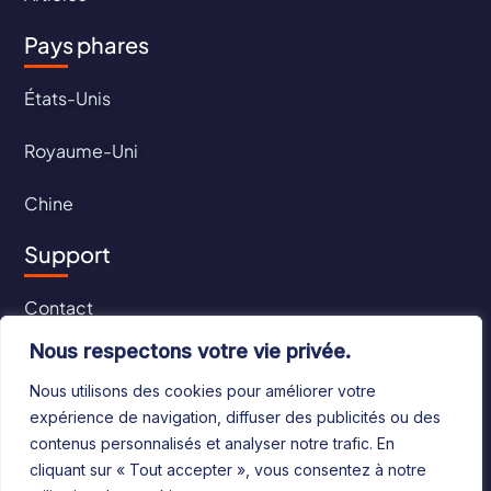
Pays phares
États-Unis
Royaume-Uni
Chine
Support
Contact
Nous respectons votre vie privée.
CGU
Nous utilisons des cookies pour améliorer votre
CGV
expérience de navigation, diffuser des publicités ou des
contenus personnalisés et analyser notre trafic. En
cliquant sur « Tout accepter », vous consentez à notre