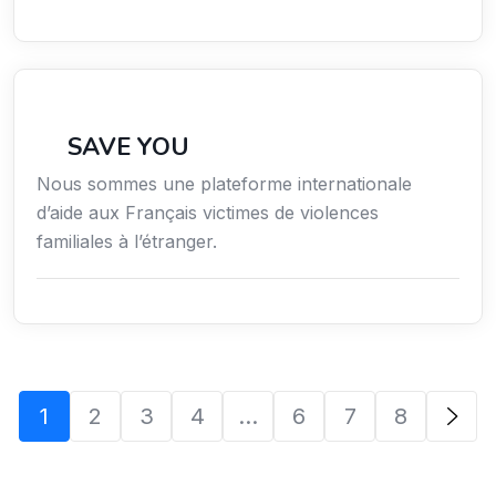
Secteur Public / Social / Éducation
SAVE YOU
Nous sommes une plateforme internationale
d’aide aux Français victimes de violences
familiales à l’étranger.
1
2
3
4
…
6
7
8