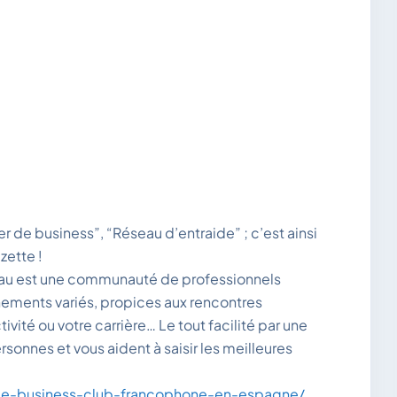
r de business”, “Réseau d’entraide” ; c’est ainsi
zette !
seau est une communauté de professionnels
ments variés, propices aux rencontres
ité ou votre carrière… Le tout facilité par une
rsonnes et vous aident à saisir les meilleures
/le-business-club-francophone-en-espagne/