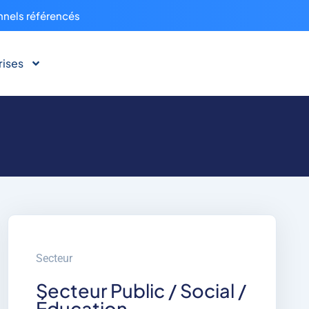
nnels référencés
rises
Secteur
Secteur Public / Social /
Éducation