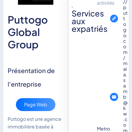
//
activités
,
p
Services
ut
Puttogo
t
aux
o
expatriés
Global
g
o.
c
Group
o
m
/
m
ai
Présentation de
a.
s
l'entreprise
a
m
b
@
Page Web
k
w
Puttogo est une agence
.c
o
immobilière basée à
Metro
m