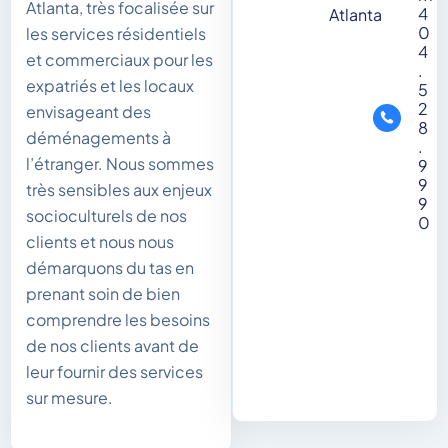
Atlanta, très focalisée sur
4
Atlanta
0
les services résidentiels
4
et commerciaux pour les
.
expatriés et les locaux
5
2
envisageant des
8
déménagements à
.
l’étranger. Nous sommes
9
9
très sensibles aux enjeux
9
socioculturels de nos
0
clients et nous nous
démarquons du tas en
prenant soin de bien
comprendre les besoins
de nos clients avant de
leur fournir des services
sur mesure.