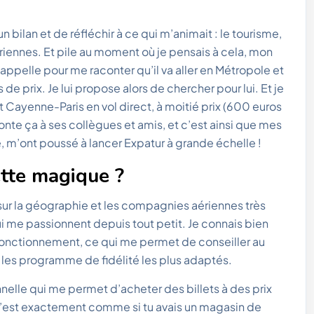
 bilan et de réfléchir à ce qui m’animait : le tourisme,
iennes. Et pile au moment où je pensais à cela, mon
appelle pour me raconter qu’il va aller en Métropole et
s de prix. Je lui propose alors de chercher pour lui. Et je
t Cayenne-Paris en vol direct, à moitié prix (600 euros
aconte ça à ses collègues et amis, et c’est ainsi que mes
, m’ont poussé à lancer Expatur à grande échelle !
ette magique ?
e sur la géographie et les compagnies aériennes très
i me passionnent depuis tout petit. Je connais bien
onctionnement, ce qui me permet de conseiller au
t les programme de fidélité les plus adaptés.
nnelle qui me permet d’acheter des billets à des prix
x c’est exactement comme si tu avais un magasin de