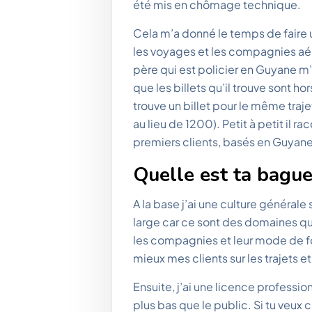
été mis en chômage technique.
Cela m’a donné le temps de faire un
les voyages et les compagnies aér
père qui est policier en Guyane m’
que les billets qu’il trouve sont hor
trouve un billet pour le même traje
au lieu de 1200). Petit à petit il r
premiers clients, basés en Guyane
Quelle est ta bagu
A la base j’ai une culture général
large car ce sont des domaines qu
les compagnies et leur mode de f
mieux mes clients sur les trajets e
Ensuite, j’ai une licence professio
plus bas que le public. Si tu veu