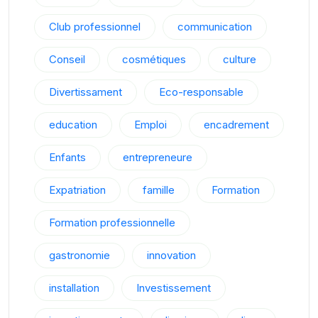
Club professionnel
communication
Conseil
cosmétiques
culture
Divertissament
Eco-responsable
education
Emploi
encadrement
Enfants
entrepreneure
Expatriation
famille
Formation
Formation professionnelle
gastronomie
innovation
installation
Investissement