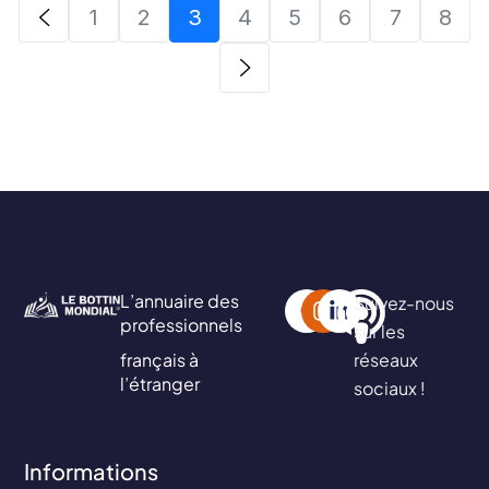
1
2
3
4
5
6
7
8
L’annuaire des
Suivez-nous
professionnels
sur les
français à
réseaux
l’étranger
sociaux !
Informations