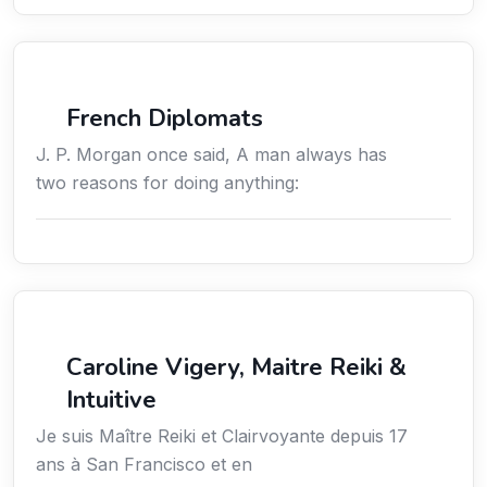
Négociation
French Diplomats
J. P. Morgan once said, A man always has
two reasons for doing anything:
Services / Mode de vie / Bien-être
Caroline Vigery, Maitre Reiki &
Intuitive
Je suis Maître Reiki et Clairvoyante depuis 17
ans à San Francisco et en