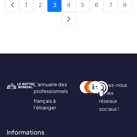
1
2
3
4
5
6
7
8
L’annuaire des
Suivez-nous
professionnels
sur les
français à
réseaux
l’étranger
sociaux !
Informations