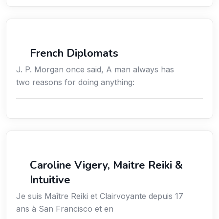
Négociation
French Diplomats
J. P. Morgan once said, A man always has
two reasons for doing anything:
Services / Mode de vie / Bien-être
Caroline Vigery, Maitre Reiki &
Intuitive
Je suis Maître Reiki et Clairvoyante depuis 17
ans à San Francisco et en