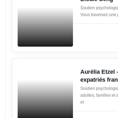
Soutien psychologiqu
Vous traversez une p
Secteur Public / Social /
Aurélia Etzel
Éducation
expatriés fr
Soutien psychologiq
adultes, familles et
et