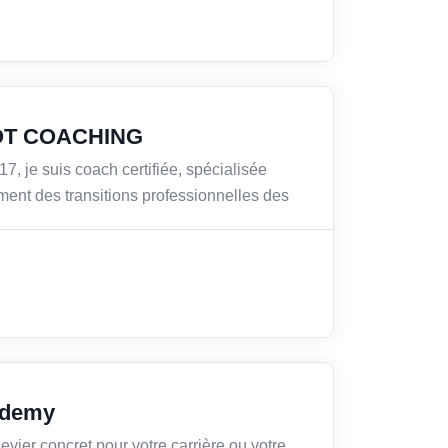
OT COACHING
7, je suis coach certifiée, spécialisée
nt des transitions professionnelles des
ademy
evier concret pour votre carrière ou votre