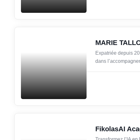
Coaching
MARIE TALL
Expatriée depuis 201
dans l’accompagneme
Formation professionnelle
FikolasAI Ac
Transformez l’IA en l