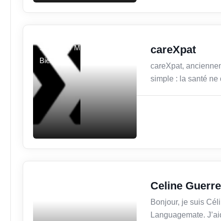
Services / Mode de vie /
careXpat
Bien-être
careXpat, anciennem
simple : la santé ne
Services / Mode de vie /
Celine Guerre
Bien-être
Bonjour, je suis Cél
Languagemate. J’aid