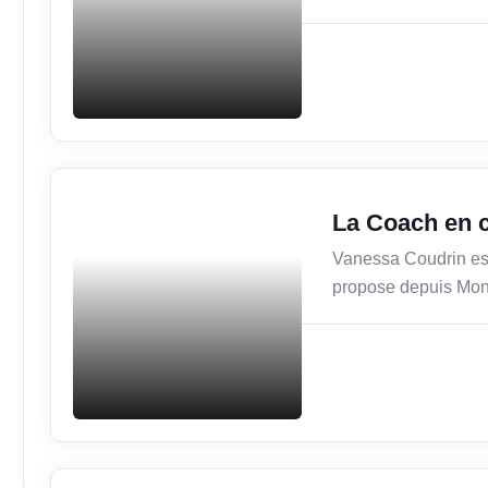
Services / Mode de vie /
La Coach en c
Bien-être
Vanessa Coudrin est
propose depuis Mon