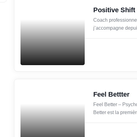
Coaching
Positive Shift
Coach professionne
j’accompagne depuis
Services / Mode de vie /
Feel Bettter
Bien-être
Feel Better – Psych
Better est la premiè