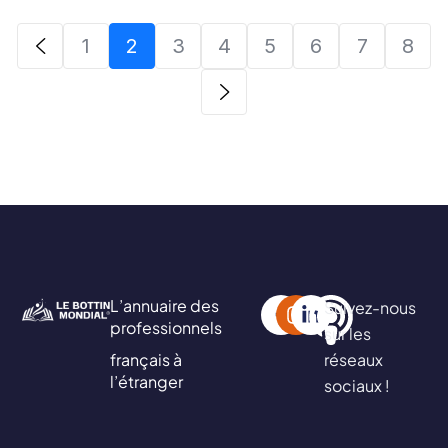
1
2
3
4
5
6
7
8
L’annuaire des
Suivez-nous
professionnels
sur les
français à
réseaux
l’étranger
sociaux !