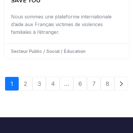
SAVE YOU
Nous sommes une plateforme internationale
d’aide aux Français victimes de violences
familiales à l’étranger.
Secteur Public / Social / Éducation
1
2
3
4
…
6
7
8