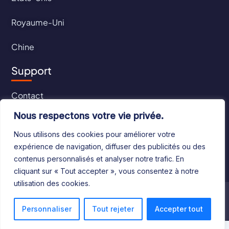
Royaume-Uni
Chine
Support
Contact
Nous respectons votre vie privée.
CGU
Nous utilisons des cookies pour améliorer votre
CGV
expérience de navigation, diffuser des publicités ou des
contenus personnalisés et analyser notre trafic. En
cliquant sur « Tout accepter », vous consentez à notre
utilisation des cookies.
©2024 Le Bottin Mondial. Tous droits réservés
Personnaliser
Tout rejeter
Accepter tout