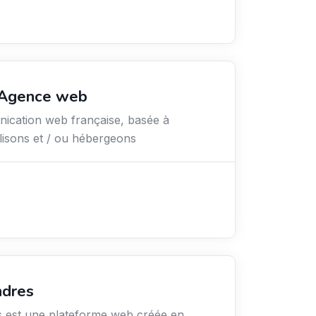
 Agence web
cation web française, basée à
lisons et / ou hébergeons
ndres
s est une plateforme web créée en