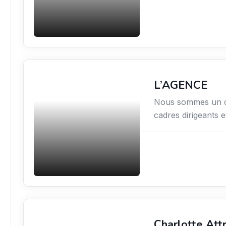
L’AGENCE
Économie / Emploi/
Gestion / Droit
Nous sommes un ca
cadres dirigeants e
Charlotte Att
Média