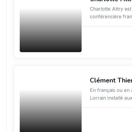
Charlotte Attry est
conférencière fran
Clément Thie
Action sociale
En français ou en a
Lorrain installé au