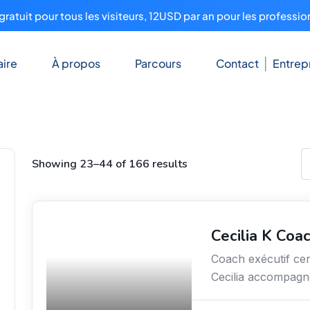
ratuit pour tous les visiteurs, 12USD par an pour les professio
ire
À propos
Parcours
Contact
Entrep
Showing 23–44 of 166 results
Cecilia K Coa
Services / Mode de vie
/ Bien-être
Coach exécutif cer
Cecilia accompagne