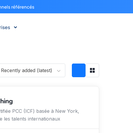
nnels référencés
rises
Recently added (latest)
ching
tifiée PCC (ICF) basée à New York,
 les talents internationaux