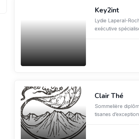
Key2int
Coaching
Lydie Laperal-Roch
exécutive spécialis
Clair Thé
Sciences / Techniques /
Environnement
Sommelière diplômé
tisanes d’excepti