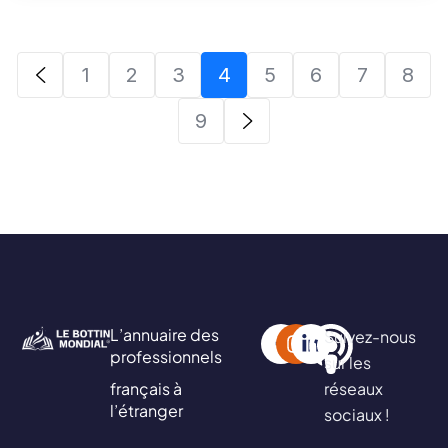
1
2
3
4
5
6
7
8
9
L’annuaire des
Suivez-nous
professionnels
sur les
français à
réseaux
l’étranger
sociaux !