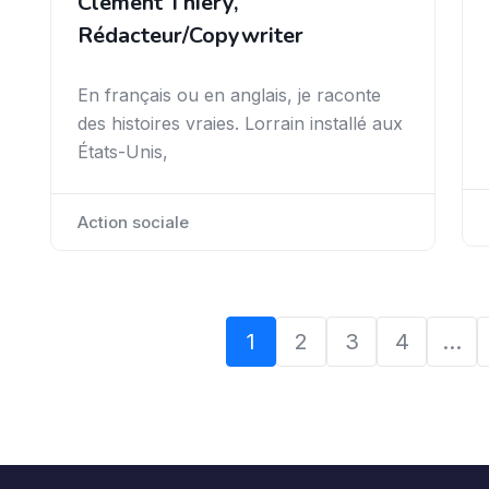
Clément Thiery,
Rédacteur/Copywriter
En français ou en anglais, je raconte
des histoires vraies. Lorrain installé aux
États-Unis,
Action sociale
1
2
3
4
…