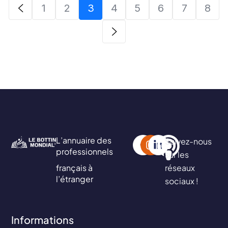
1
2
3
4
5
6
7
8
L’annuaire des
Suivez-nous
professionnels
sur les
français à
réseaux
l’étranger
sociaux !
Informations