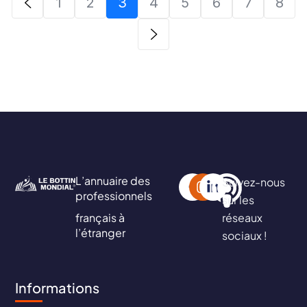
1
2
3
4
5
6
7
8
L’annuaire des
Suivez-nous
professionnels
sur les
français à
réseaux
l’étranger
sociaux !
Informations