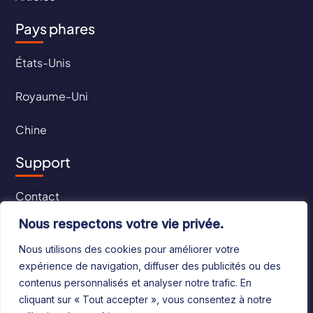
Pays phares
États-Unis
Royaume-Uni
Chine
Support
Contact
Nous respectons votre vie privée.
CGU
Nous utilisons des cookies pour améliorer votre
CGV
expérience de navigation, diffuser des publicités ou des
contenus personnalisés et analyser notre trafic. En
cliquant sur « Tout accepter », vous consentez à notre