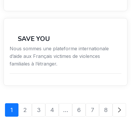
Secteur Public / Social / Éducation
SAVE YOU
Nous sommes une plateforme internationale
d’aide aux Français victimes de violences
familiales à l’étranger.
1
2
3
4
…
6
7
8