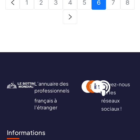
1
2
3
4
5
6
7
8
L’annuaire des
Suivez-nous
professionnels
sur les
français à
réseaux
l’étranger
sociaux !
Informations