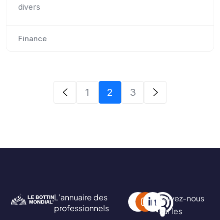
divers
Finance
1
2
3
L’annuaire des
Suivez-nous
professionnels
sur les