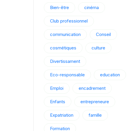
Bien-être
cinéma
Club professionnel
communication
Conseil
cosmétiques
culture
Divertissament
Eco-responsable
education
Emploi
encadrement
Enfants
entrepreneure
Expatriation
famille
Formation