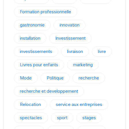
Formation professionnelle
gastronomie
innovation
installation
Investissement
investissements
livraison
livre
Livres pour enfants
marketing
Mode
Politique
recherche
recherche et developpement
Relocation
service aux entreprises
spectacles
sport
stages