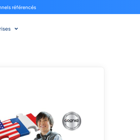
nnels référencés
rises