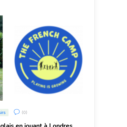
sirs
(0)
glais en jouant à Londres