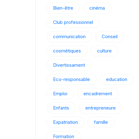
Bien-être
cinéma
Club professionnel
communication
Conseil
cosmétiques
culture
Divertissament
Eco-responsable
education
Emploi
encadrement
Enfants
entrepreneure
Expatriation
famille
Formation