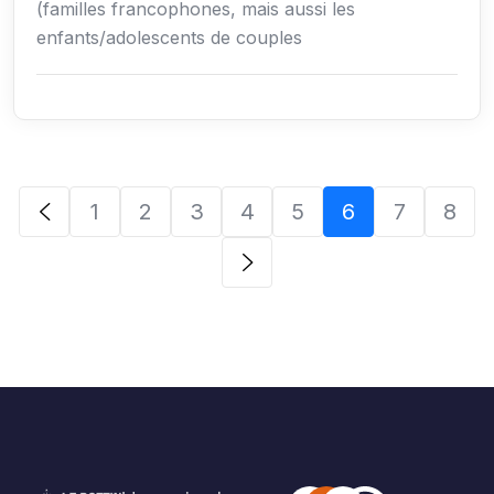
(familles francophones, mais aussi les
enfants/adolescents de couples
1
2
3
4
5
6
7
8