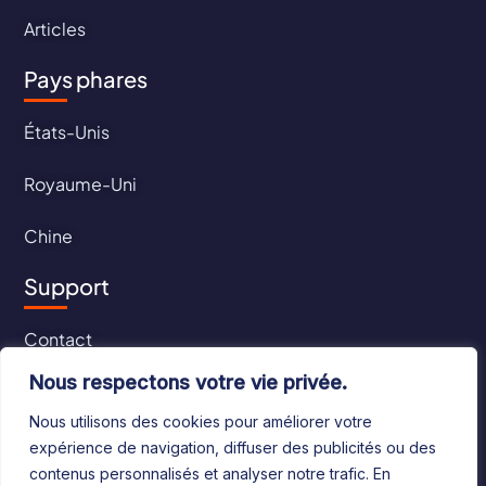
Articles
Pays phares
États-Unis
Royaume-Uni
Chine
Support
Contact
Nous respectons votre vie privée.
CGU
Nous utilisons des cookies pour améliorer votre
CGV
expérience de navigation, diffuser des publicités ou des
contenus personnalisés et analyser notre trafic. En